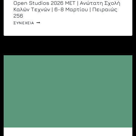
Open Studios 2026 MET | Ανώτατη Σχολή
Καλών Τεχνών | 6-8 Μαρτίου | Πειραιώς
256
OPEN
ΣΥΝΕΧΕΙΑ
STUDIOS
2026
MET
|
ΑΝΏΤΑΤΗ
ΣΧΟΛΉ
ΚΑΛΏΝ
ΤΕΧΝΏΝ
|
6-
8
ΜΑΡΤΊΟΥ
|
ΠΕΙΡΑΙΏΣ
256