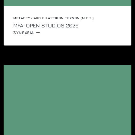
ΜΕΤΑΠΤΥΧΙΑΚΌ ΕΙΚΑΣΤΙΚΏΝ ΤΕΧΝΏΝ (Μ.Ε.Τ.)
MFA-OPEN STUDIOS 2026
MFA-
ΣΥΝΕΧΕΙΑ
OPEN
STUDIOS
2026