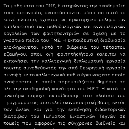
Τα µαθήµατα του ΠΜΣ, διατηρώντας την ακαδηµαϊκή
τους αυτονοµία, αναπτύσσονται µέσα σε αυτό το
κοινό πλαίσιο, έχοντας ως πρωταρχικό µέληµα τον
εµπλουτισµό των µεθοδολογικών και εννοιολογικών
εργαλείων των φοιτητών/τριών σε σχέση µε το
γνωστικό πεδίο του ΠΜΣ. Η εκπαιδευτική διαδικασία
ολοκληρώνεται κατά τη διάρκεια του τέταρτου
εξαµήνου, όπου ο/η φοιτητής/ήτρια καλείται να
εκπονήσει την καλλιτεχνική διπλωµατική εργασία
του/της συνοδεύοντάς την από θεωρητική εργασία
συναφή µε το καλλιτεχνικό πεδίο έρευνας στο οποίο
αναφέρεται, η οποία παρουσιάζεται δηµόσια σε
όλη την ακαδηµαϊκή κοινότητα του Μ.Ε.Τ. Η κατά τα
ανωτέρω παροχή εκπαίδευσης στο πλαίσιο του
Προγράµµατος αποτελεί ικανοποιητική βάση, εκτός
των άλλων, και για την εκπόνηση διδακτορικών
διατριβών του Τµήµατος Εικαστικών Τεχνών σε
τοµείς που αφορούν τις σύγχρονες διεθνείς και