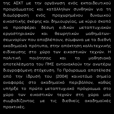
της ΑΣΚΤ µε την οργάνωση ενός εκπαιδευτικού
προγράµµατος και κατάλληλων συνθηκών για τη
διαµόρφωση ενός προχωρηµένου δυναµικού
εικαστικής σκέψης και δηµιουργίας, µε κύριο σκοπό
να προσφέρει δέσµη ειδικών µεταπτυχιακών
εργαστηριακών και θεωρητικών µαθηµάτων-
σεµιναρίων που αποβλέπουν, σύµφωνα µε τα διεθνή
ακαδηµαϊκά πρότυπα, στην απόκτηση καλλιτεχνικής
ειδίκευσης στο χώρο των εικαστικών τεχνών. H
πολιτική ποιότητας και τα μαθησιακά
αποτελέσματα του ΠΜΣ αντανακλούν την ανωτέρω
διαγραφόμενη στόχευση. Το Πρόγραµµα αποτέλεσε
από την ίδρυσή του (2004) καινοτόµο σηµείο
αναφοράς στο ακαδηµαϊκό περιβάλλον, καθώς
υπήρξε το πρώτο µεταπτυχιακό πρόγραµµα στο
χώρο των εικαστικών τεχνών στη χώρα µας
συµβαδίζοντας µε τις διεθνείς ακαδηµαϊκές
πρακτικές
.