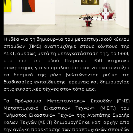
Η ιδέα για τη δηµιουργία του μεταπτυχιακού κύκλου
σπουδών (ΠΜΣ) αναπτύχθηκε στους κόλπους της
ΑΣΚΤ, αµέσως µετά τη µετεγκατάστασή της, το 1993,
στο επί της οδού Πειραιώς 256 κτηριακό
συγκρότηµα, για να εµπλουτίσει και να ανασυντάξει
το θεσµικό της ρόλο βελτιώνοντας ριζικά τις
διαδικασίες εκπαίδευσης, έρευνας και δηµιουργίας
στις εικαστικές τέχνες στον τόπο µας.
Το Πρόγραµµα Μεταπτυχιακών Σπουδών (ΠΜΣ)
Μεταπτυχιακό Εικαστικών Τεχνών» (Μ.Ε.Τ.) του
Τµήµατος Εικαστικών Τεχνών της Ανωτάτης Σχολής
Καλών Τεχνών (ΑΣΚΤ) δηµιουργήθηκε κατ’ αρχήν από
την ανάγκη προέκτασης των προπτυχιακών σπουδών