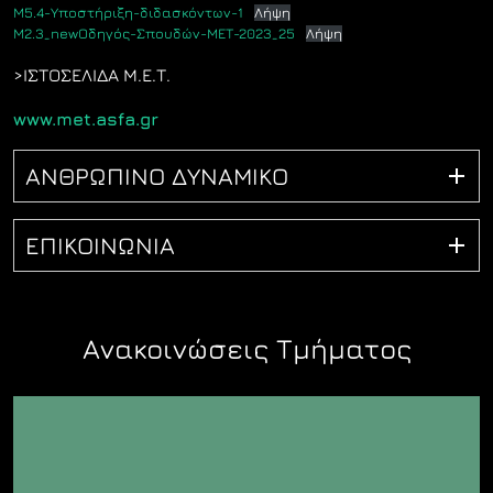
Μ5.4-Υποστήριξη-διδασκόντων-1
Λήψη
Μ2.3_newΟδηγός-Σπουδών-ΜΕΤ-2023_25
Λήψη
>ΙΣΤΟΣΕΛΙΔΑ Μ.Ε.Τ.
www.met.asfa.gr
ΑΝΘΡΩΠΙΝΟ ΔΥΝΑΜΙΚΟ
ΕΠΙΚΟΙΝΩΝΙΑ
Ανακοινώσεις Τμήματος