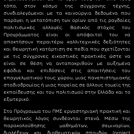
τόπο, στον κόσμο της σύγχρονης τέχνης,
συνδιαλεγόµενοι µε τα καινούργια δεδοµένα που
παράγει η µετατόπιση των ορίων από τις ραγδαίες
πολιτισµικές αλλαγές. Βασικός στόχος του
Προγράµµατος είναι οι απόφοιτοί του να
αποκτήσουν περαιτέρω καλλιτεχνικές δεξιότητες
και θεωρητική κατάρτιση σε πεδία που σχετίζονται
µε τις σύγχρονες εικαστικές πρακτικές ώστε να
είναι σε θέση να ανταποκριθούν µε αυξηµένα
εφόδια και επιδόσεις στις απαιτήσεις του
επαγγελµατικού τους χώρου, µιας πανεπιστηµιακής
σταδιοδροµίας ή µιας πορείας σε άλλους τοµείς της
εκπαίδευσης και του πολιτισµού στην Ελλάδα και το
εξωτερικό.
Στο Πρόγραµµα του ΠΜΣ εργαστηριακή πρακτική και
θεωρητικός λόγος συνδέονται στενά. Μέσω της
παρακολούθησης µαθηµάτων, σεµιναρίων,
διαλέξεων και διαθεµατικών σπουδών (project