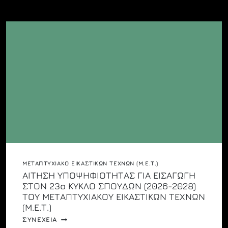
ΒΡΑΒΕΙΩΝ
ΤΟΥ
2ΟΥ
ΔΙΑΓ/
ΣΜΟΥ
ΔΟΚΙΜΙΟΥ
“ΠΑΝ.
ΜΙΧΕΛΗΣ”
ΓΙΑ
ΝΕΟΥΣ
ΕΡΕΥΝΗΤΕΣ
ΚΑΙ
ΣΤΗΝ
ΠΑΡΟΥΣΙΑΣΗ
ΤΕΥΧΟΥΣ
ΜΕΤΑΠΤΥΧΙΑΚΌ ΕΙΚΑΣΤΙΚΏΝ ΤΕΧΝΏΝ (Μ.Ε.Τ.)
ΑΙΤΗΣΗ ΥΠΟΨΗΦΙΟΤΗΤΑΣ ΓΙΑ ΕΙΣΑΓΩΓΗ
ΣΤΟΝ 23ο ΚΥΚΛΟ ΣΠΟΥΔΩΝ (2026-2028)
ΤΟΥ ΜΕΤΑΠΤΥΧΙΑΚΟΥ ΕΙΚΑΣΤΙΚΩΝ ΤΕΧΝΩΝ
(Μ.Ε.Τ.)
ΑΙΤΗΣΗ
ΣΥΝΕΧΕΙΑ
ΥΠΟΨΗΦΙΟΤΗΤΑΣ