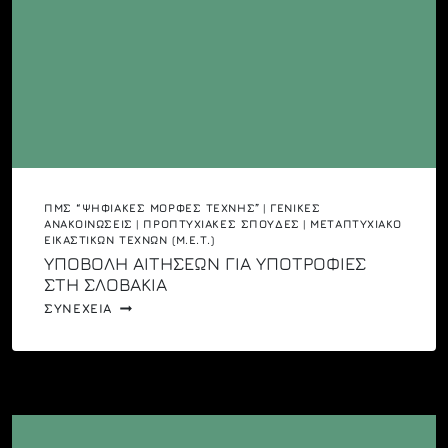
ΠΜΣ “ΨΗΦΙΑΚΈΣ ΜΟΡΦΈΣ ΤΈΧΝΗΣ”
|
ΓΕΝΙΚΈΣ
ΑΝΑΚΟΙΝΏΣΕΙΣ
|
ΠΡΟΠΤΥΧΙΑΚΈΣ ΣΠΟΥΔΈΣ
|
ΜΕΤΑΠΤΥΧΙΑΚΌ
ΕΙΚΑΣΤΙΚΏΝ ΤΕΧΝΏΝ (Μ.Ε.Τ.)
ΥΠΟΒΟΛΗ ΑΙΤΗΣΕΩΝ ΓΙΑ ΥΠΟΤΡΟΦΙΕΣ
ΣΤΗ ΣΛΟΒΑΚΙΑ
ΥΠΟΒΟΛΗ
ΣΥΝΕΧΕΙΑ
ΑΙΤΗΣΕΩΝ
ΓΙΑ
ΥΠΟΤΡΟΦΙΕΣ
ΣΤΗ
ΣΛΟΒΑΚΙΑ