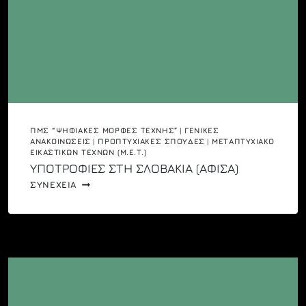
ΠΜΣ “ΨΗΦΙΑΚΈΣ ΜΟΡΦΈΣ ΤΈΧΝΗΣ”
|
ΓΕΝΙΚΈΣ
ΑΝΑΚΟΙΝΏΣΕΙΣ
|
ΠΡΟΠΤΥΧΙΑΚΈΣ ΣΠΟΥΔΈΣ
|
ΜΕΤΑΠΤΥΧΙΑΚΌ
ΕΙΚΑΣΤΙΚΏΝ ΤΕΧΝΏΝ (Μ.Ε.Τ.)
YΠΟΤΡΟΦΙΕΣ ΣΤΗ ΣΛΟΒΑΚΙΑ (ΑΦΙΣΑ)
YΠΟΤΡΟΦΙΕΣ
ΣΥΝΕΧΕΙΑ
ΣΤΗ
ΣΛΟΒΑΚΙΑ
(ΑΦΙΣΑ)