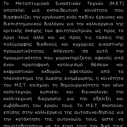
Το Μεταπτυχιακό Εικαστικών Τεχνών (M.E.T.)
αποτελεί µια εκπαιδευτική κοινότητα που
διασφαλίζει την οργάνωση ενός πεδίου έρευνας και
διεπιστηµονικού διαλόγου για την καλλιέργεια της
κριτικής σκέψης των φοιτητών/τριών, ως προς το
έργο τους αλλά και ως προς τις τάσεις της
πολύµορφης διεθνούς και εγχώριας εικαστικής
πραγµατικότητας. Απέναντι σε αυτή την
πραγµατικότητα που χαρακτηρίζεται αφενός από
έναν πρωτοφανή καταιγισµό θέσεων και
εκφραστικών εκδοχών, αφετέρου από το
πλεονέκτηµα της άµεσης ενηµέρωσης, η κοινότητα
του Μ.Ε.Τ. ενισχύει τη δηµιουργικότητα των νέων
καλλιτεχνών, εµπνέει και διευκολύνει την
καλλιτεχνική διεργασία για την εξέλιξη και
εµβάθυνση του έργου τους. Το Μ.Ε.Τ. σκοπεύει
επίσης στην καλλιέργεια της αυτοσυνειδησίας για
την κατάκτηση της αυτονοµία τους, ώστε να
σηµατοδοτήσουν µε το έργο τους τον δικό τους