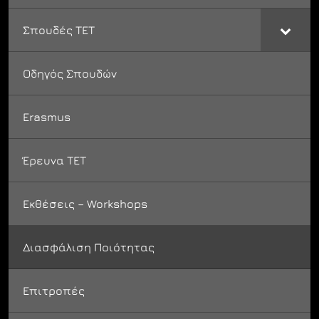
Σπουδές ΤΕΤ
Οδηγός Σπουδών
Εrasmus
Έρευνα ΤΕΤ
Εκθέσεις – Workshops
Διασφάλιση Ποιότητας
Επιτροπές