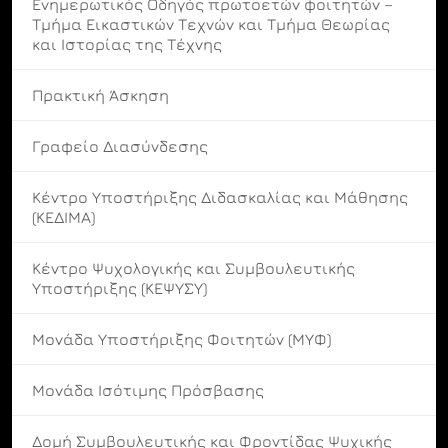
Ενημερωτικός Οδηγός πρωτοετών φοιτητών –
Τμήμα Εικαστικών Τεχνών και Τμήμα Θεωρίας
και Ιστορίας της Τέχνης
Πρακτική Άσκηση
Γραφείο Διασύνδεσης
Κέντρο Υποστήριξης Διδασκαλίας και Μάθησης
(ΚΕΔΙΜΑ)
Κέντρο Ψυχολογικής και Συμβουλευτικής
Υποστήριξης (ΚΕΨΥΣΥ)
Μονάδα Υποστήριξης Φοιτητών (ΜΥΦ)
Μονάδα Ισότιμης Πρόσβασης
Δομή Συμβουλευτικής και Φροντίδας Ψυχικής