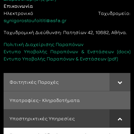
Επικοινωνία
Ηλεκτρονικό Ταχυδρομείο:
synigorostoufoititi@asfa.gr
Ταχυδρομική Διεύθυνση: Πατησίων 42, 10682, Αθήνα.
Πολιτική Διαχείρισης Παραπόνων
Εντυπο Υποβολής Παραπόνων & Ενστάσεων (docx)
Εντυπο Υποβολής Παραπόνων & Ενστάσεων (pdf)
Φοιτητικές Παροχές
Υποτροφίες- Κληροδοτήματα
Υποστηρικτικές Υπηρεσίες