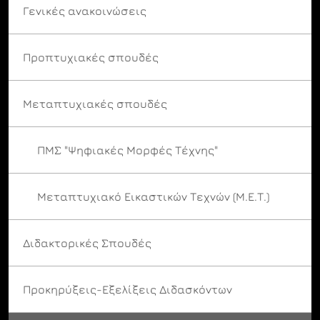
Γενικές ανακοινώσεις
Προπτυχιακές σπουδές
Μεταπτυχιακές σπουδές
ΠΜΣ "Ψηφιακές Μορφές Τέχνης"
Μεταπτυχιακό Εικαστικών Τεχνών (Μ.Ε.Τ.)
Διδακτορικές Σπουδές
Προκηρύξεις-Εξελίξεις Διδασκόντων