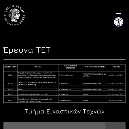
Skip
to
Ανοίξτε 
content
Έρευνα ΤΕΤ
Τμήμα Εικαστικών Τεχνών