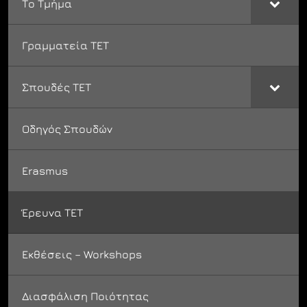
Το Τμήμα
Γραμματεία ΤΕΤ
Σπουδές ΤΕΤ
Οδηγός Σπουδών
Εrasmus
Έρευνα ΤΕΤ
Εκθέσεις – Workshops
Διασφάλιση Ποιότητας