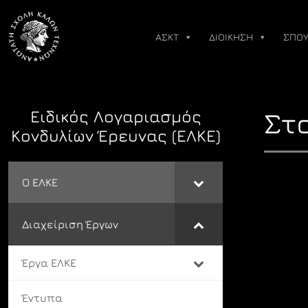
Skip
to
ΑΣΚΤ
ΔΙΟΙΚΗΣΗ
ΣΠΟΥ
content
Ειδικός Λογαριασμός
Στ
Κονδυλίων Έρευνας (ΕΛΚΕ)
Ο ΕΛΚΕ
Διαχείριση Έργων
Έργα ΕΛΚΕ
Έντυπα