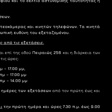
ηφίου και το δελτίο αστυνομικής ταυτότητας ή
σεων.
οκάμερας και κινητών τηλεφώνων. Τα κινητά
ωπική ευθύνη του εξεταζομένου.
 από τις εξετάσεις.
αι επί της οδού
Πειραιώς 256
και η διάρκεια τωv
 τις ώρες:
 – 17.00 μμ,
μ – 17.00 μμ
μ – 14.00 μμ
ς ημέρες των εξετάσεων
από τον πρώτη έως και
ι
την πρώτη ημέρα και ώρες 7.30 π.μ. έως 9.00