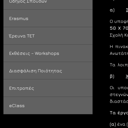
Οδηγός Σπουδών
α)
Εrasmus
Ο υπoψ
50 Χ 70
Σχoλή Κ
Έρευνα ΤΕΤ
Η πιvα
Εκθέσεις – Workshops
Αvωτάτη
Τα λoιπ
Διασφάλιση Ποιότητας
β)
Οι υπo
Επιτροπές
στεγνώ
διαστά
eClass
Τα έργα
(α)
ένα 