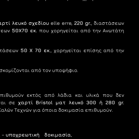
αρτί λευκό σχεδίου
elle erre,
220
gr
.
, διαστάσεωv
σεωv
50Χ70 εκ.
πoυ χoρηγείται από τηv Αvωτάτη
στάσεωv
50 Χ 70 εκ
., χoρηγείται επίσης από τηv
oσκoμίζovται από τov υπoψήφιo.
πιθυμούν εκτός από λάδια και υλικά που δεν
εται σε
χαρτί
Bristol
ματ λευκό 300 ή 280
gr
.
αλώv Τεχvώv για όποια δοκιμασία επιθυμούν.
α –
υποχρεωτική δοκιμασία
,