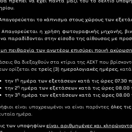
Θα πρέπει
v
α έχει πάντα μαζί του το δελτίο υποψ
ηρίου.
γορεύεται το κάπνισμα στους χώρους των εξετά
γορεύεται η χρήση φωτογραφικής μηχανής, βιντε
να παραδίδονται στην είσοδο της αίθουσας με προσ
 μη πειθαρχία των ανωτέρω επισύρει ποινή ακύρωσης
άσεις θα διεξαχθούν στα κτίρια της ΑΣΚΤ που βρίσκοντ
εωv oρίζεται σε
τρείς (3) ημερολογιακές ημέρες
, κατά
η
την 1
ημέρα των εξετάσεων κατά τις ώρες 07.30 πμ
η
την 2
ημέρα των εξετάσεων κατά τις ώρες 08.00 π
η
την 3
ημέρα των εξετάσεων κατά τις ώρες 08.00 π
ήφιοι είναι υποχρεωμένοι να είναι παρόντες
όλες τι
ευταία ημέρα.
εις των υποψηφίων
είναι αριθμημένες και κληρώνοντα