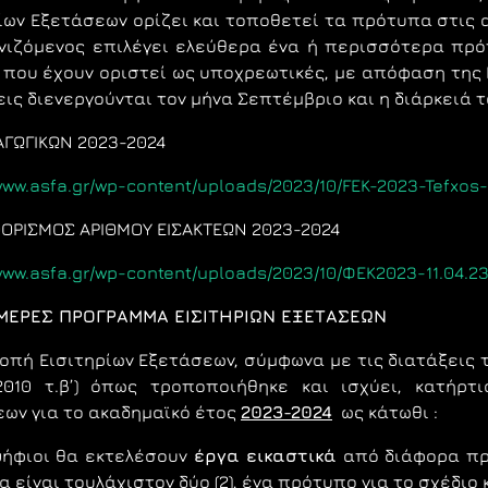
ίων Εξετάσεων ορίζει και τοποθετεί τα πρότυπα στις 
νιζόμενος επιλέγει ελεύθερα ένα ή περισσότερα πρό
 που έχουν οριστεί ως υποχρεωτικές, με απόφαση της 
ις διενεργούνται τον μήνα Σεπτέμβριο και η διάρκειά τ
ΑΓΩΓΙΚΩΝ 2023-2024
/www.asfa.gr/wp-content/uploads/2023/10/FEK-2023-Tefx
ΟΡΙΣΜΟΣ ΑΡΙΘΜΟΥ ΕΙΣΑΚΤΕΩΝ 2023-2024
/www.asfa.gr/wp-content/uploads/2023/10/ΦΕΚ2023-11.04.
ΕΡΕΣ ΠΡΟΓΡΑΜΜΑ ΕIΣIΤΗΡIΩΝ ΕΞΕΤΑΣΕΩΝ
oπή Εισιτηρίωv Εξετάσεωv, σύμφωνα με τις διατάξεις 
1.2010 τ.β’) όπως τροποποιήθηκε και ισχύει, κατήρ
ωv για τo ακαδημαϊκό έτoς
2023-2024
ως κάτωθι :
ψήφιoι θα εκτελέσoυv
έργα εικαστικά
από διάφoρα πρ
 είvαι τoυλάχιστov δύo (2), ένα πρότυπο για το σχέδιο