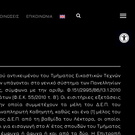
Αναζήτηση
ΟΙΝΩΣΕΙΣ
ΕΠΙΚΟΙΝΩΝΙΑ
Ανοίξτε 
κού αντικειμένου του Τμήματος Εικαστικών Τεχνών
εν υπάγονται στο γενικό σύστημα των Πανελληνίων
 σύμφωνα με την αριθμ. Φ.151/2995/Β6/13.1.2010
 (Φ.Ε.Κ. 55/2010 τ. Β΄). Οι εισιτήριες εξετάσεις
ην οποία συμμετέχουν τα μέλη του Δ.Ε.Π. του
ναπληρωτή Καθηγητή, καθώς και ένα (1) μέλος του
ος Δ.Ε.Π. από τη βαθμίδα του Λέκτορα, οι οποίοι
οι για εισαγωγή στο Α΄ έτος σπουδών του Τμήματος
 έμψυχα ή άψυχα ή και από τα δύο. Η Επιτροπή