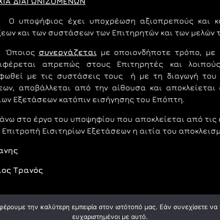
ΧΙΑ ΔΙΑΓΩΝΙΖΟΜΕΝΩΝ
ποψήφιος έχει υποχρέωση αξιοπρεπούς και κόσ
εων και των συστάσεων των Επιτηρητών και των μελών
Όποιος
συνεργάζεται
με οποιονδήποτε τρόπο, με 
ιφέρεται απρεπώς στους Επιτηρητές και λοιπού
φωθεί με τις συστάσεις τους ή με τη διαγωγή του δ
εων, αποβάλλεται από την αίθουσα και αποκλείεται
ίων Εξετάσεων κατόπιν εισήγησης του Επόπτη.
 στο έργο του υποψηφίου που αποκλείεται από τις ε
 Επιτροπή Εισιτηρίων Εξετάσεων η αιτία του αποκλεισμο
ανης
ος Τρανός
φέρουμε την καλύτερη εμπειρία στον ιστότοπό μας. Εάν συνεχίσετε να χ
© ASFA 2024. All rights reserved.
ευχαριστημένοι με αυτό.