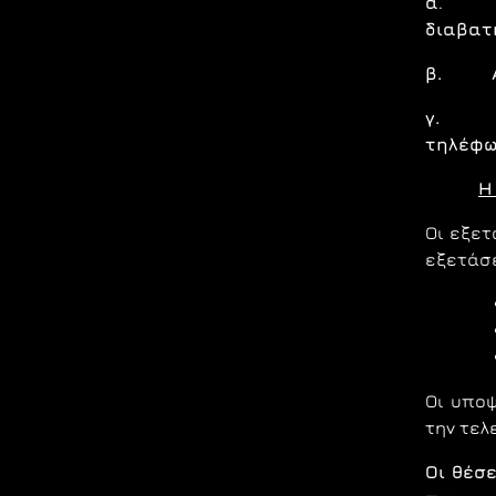
α
.
διαβατ
β. Απα
γ. Απα
τηλέφω
Η
Οι εξετ
εξετάσ
Οι υποψ
την τελ
Οι θέσ