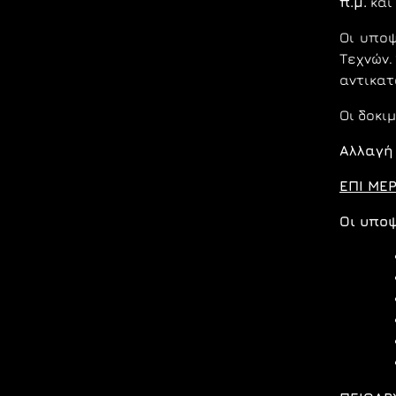
π.μ.
και
Οι υποψ
Τεχνών.
αντικατ
Οι δοκι
Αλλαγή
ΕΠΙ ΜΕΡ
Οι υπο