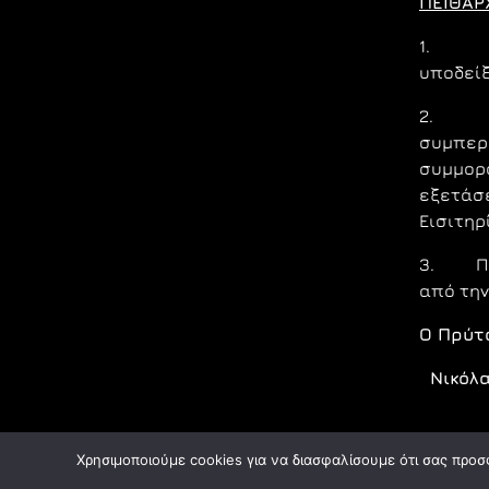
ΠΕΙΘΑΡ
1. Ο υ
υποδείξ
2.
συμπερ
συμμορ
εξετάσ
Εισιτηρ
3. Πάνω
από την
Ο Πρύτ
Νικόλα
Χρησιμοποιούμε cookies για να διασφαλίσουμε ότι σας προσ