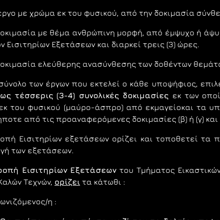
έργο με χρώμα εκ του φυσικού, από την δοκιμασία σύν
οκιμασία με θέμα ανθρώπινη μορφή, από έμψυχο ή άψυ
ν Εισιτηρίων Εξετάσεων και διαρκεί τρεις (3) ώρες.
οκιμασία ελεύθερης ανασύνθεσης των δοθέντων θεμάτων
σύνολο των έργων που εκτελεί ο κάθε υποψήφιος, επι
έως τέσσερις (3-4) συνολικές δοκιμασίες
εκ των οποί
εκ του φυσικού (μαύρο-άσπρο) από εκμαγείοκαι τα υπ
ποτε από τις προαναφερόμενες δοκιμασίες (β) ή (γ) κα
οπή Εισιτηρίων εξετάσεων ορίζει και τοποθετεί τα 
γή των εξετάσεων.
ρ
o
πή Εισιτηρίω
v
Εξετάσεω
v
του Τμήματος Εικαστικών
Καλώv Τεχvώv,
o
ρίζει
τα κάτωθι :
γωvιζόμεvoς/η :