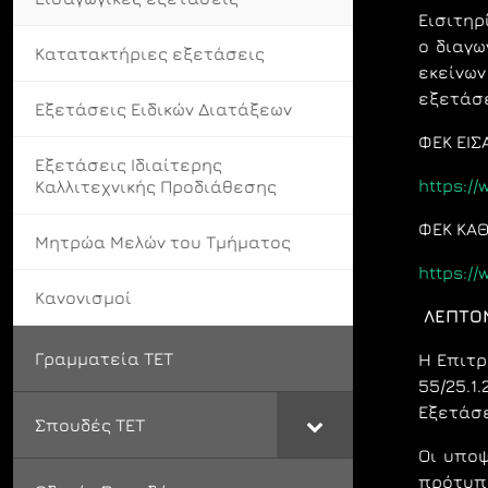
Εισιτηρ
ο διαγω
Κατατακτήριες εξετάσεις
εκείνων
εξετάσε
Εξετάσεις Ειδικών Διατάξεων
ΦΕΚ ΕΙΣ
Εξετάσεις Ιδιαίτερης
https:/
Καλλιτεχνικής Προδιάθεσης
ΦΕΚ ΚΑΘ
Μητρώα Μελών του Τμήματος
https:/
Κανονισμοί
ΛΕΠΤΟΜ
Γραμματεία ΤΕΤ
Η Επιτρ
55/25.
Εξετάσε
Σπουδές ΤΕΤ
Οι υπo
πρότυπα