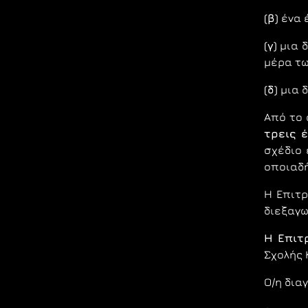
(β)
ένα 
(γ)
μια δ
μέρα τω
(δ)
μια δ
Από το 
τρεις 
σχέδιο 
οποιαδή
Η Επιτρ
διεξαγω
Η Επιτ
Σχoλής 
Ο/η δια