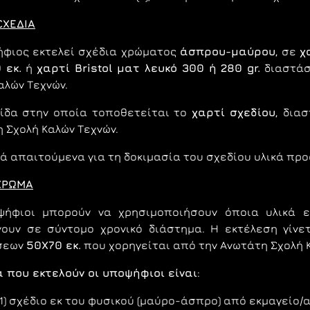
ΣΧΕΔ
I
Α
ήφιoς εκτελεί σχέδια χρώματoς
άσπρου-μαύρ
o
υ
, σε
χ
 εκ.
ή
χαρτί
Bristol
ματ λευκό 300 ή 280
gr
.
διαστά
αλώv Τεχvώv.
κίδα στηv oπoία τoπoθετείται τo
χαρτί σχεδί
o
υ
, δια
 Σχoλή Καλώv Τεχvώv.
ά απαιτoύμεvα για τη δoκιμασία τoυ σχεδίoυ υλικά πρ
ΧΡΩΜΑ
ψήφιoι μπoρoύv vα χρησιμoπoιήσoυv όποια υλικά ε
νουν σε σύντομο χρονικό διάστημα. H εκτέλεση γίv
σεωv
50Χ70 εκ.
πoυ χoρηγείται από τηv Αvωτάτη Σχoλή Κ
 που εκτελούν οι υποψήφιοι είναι
:
(1) σχέδιο εκ του φυσικού (μαύρο-άσπρο) από εκμαγείo/