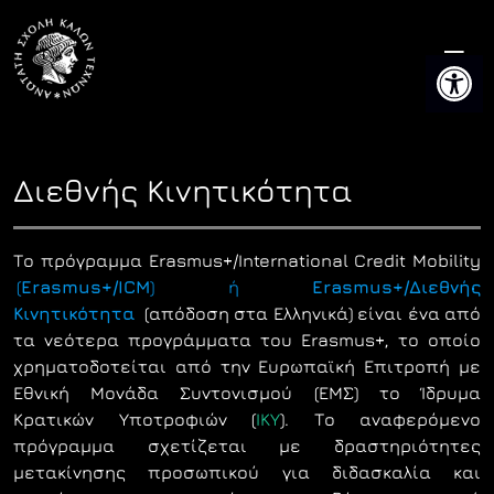
Skip
to
Ανοίξτε 
content
Διεθνής Κινητικότητα
Το πρόγραμμα Erasmus+/International Credit Mobility
(
Erasmus+/ICM
) ή
Erasmus+/Διεθνής
Κινητικότητα
(απόδοση στα Ελληνικά) είναι ένα από
τα νεότερα προγράμματα του Erasmus+, το οποίο
χρηματοδοτείται από την Ευρωπαϊκή Επιτροπή με
Εθνική Μονάδα Συντονισμού (ΕΜΣ) το Ίδρυμα
Κρατικών Υποτροφιών (
ΙΚΥ
). Το αναφερόμενο
πρόγραμμα σχετίζεται με δραστηριότητες
μετακίνησης προσωπικού για διδασκαλία και