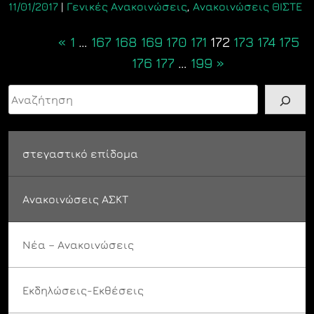
11/01/2017
|
Γενικές Ανακοινώσεις
,
Ανακοινώσεις ΘΙΣΤΕ
Posts
«
1
…
167
168
169
170
171
172
173
174
175
navigation
176
177
…
199
»
Αναζήτηση
στεγαστικό επίδομα
Ανακοινώσεις ΑΣΚΤ
Νέα – Ανακοινώσεις
Εκδηλώσεις-Εκθέσεις