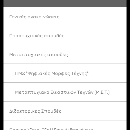
Γενικές ανακοινώσεις
Προπτυχιακές σπουδές
Μεταπτυχιακές σπουδές
ΠΜΣ "Ψηφιακές Μορφές Τέχνης"
Μεταπτυχιακό Εικαστικών Τεχνών (Μ.Ε.Τ.)
Διδακτορικές Σπουδές
Προκηρύξεις-Εξελίξεις Διδασκόντων