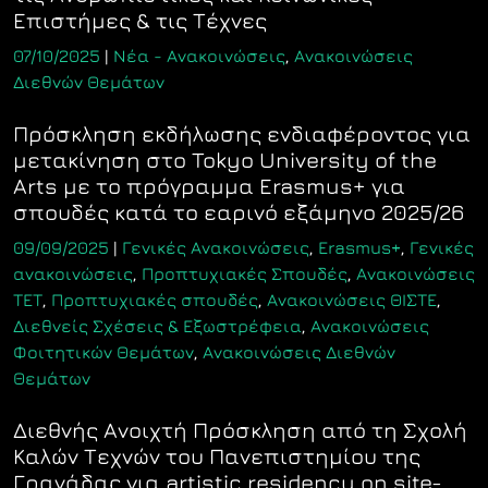
Επιστήμες & τις Τέχνες
07/10/2025
|
Νέα - Ανακοινώσεις
,
Ανακοινώσεις
Διεθνών Θεμάτων
Πρόσκληση εκδήλωσης ενδιαφέροντος για
μετακίνηση στο Tokyo University of the
Arts με το πρόγραμμα Erasmus+ για
σπουδές κατά το εαρινό εξάμηνο 2025/26
09/09/2025
|
Γενικές Ανακοινώσεις
,
Erasmus+
,
Γενικές
ανακοινώσεις
,
Προπτυχιακές Σπουδές
,
Ανακοινώσεις
ΤΕΤ
,
Προπτυχιακές σπουδές
,
Ανακοινώσεις ΘΙΣΤΕ
,
Διεθνείς Σχέσεις & Εξωστρέφεια
,
Ανακοινώσεις
Φοιτητικών Θεμάτων
,
Ανακοινώσεις Διεθνών
Θεμάτων
Διεθνής Ανοιχτή Πρόσκληση από τη Σχολή
Καλών Τεχνών του Πανεπιστημίου της
Γρανάδας για artistic residency on site-