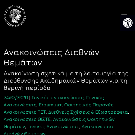
Skip
to
Ανοίξτ
content
Ανακοινώσεις Διεθνών
Θεμάτων
Ανακοίνωση σχετικά με τη λειτουργία της
Διεύθυνσης Ακαδημαϊκών Θεμάτων για τη
θερινή περίοδο
24/07/2026
|
Γενικές ανακοινώσεις
,
Γενικές
Ανακοινώσεις
,
Erasmus+
,
Φοιτητικές Παροχές
,
Ανακοινώσεις ΤΕΤ
,
Διεθνείς Σχέσεις & Εξωστρέφεια
,
Ανακοινώσεις ΘΙΣΤΕ
,
Ανακοινώσεις Φοιτητικών
Θεμάτων
,
Γενικές Ανακοινώσεις
,
Ανακοινώσεις
Διεθνών Θεμάτων