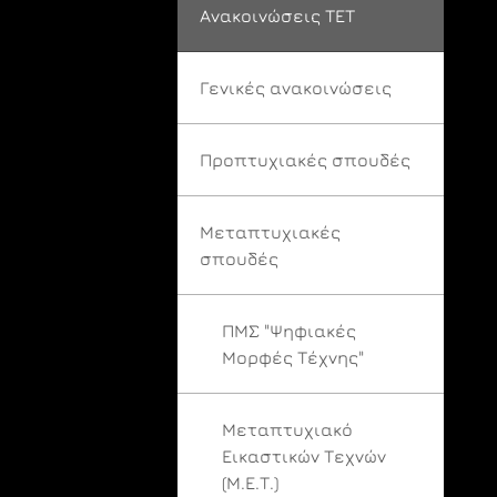
Ανακοινώσεις ΤΕΤ
Γενικές ανακοινώσεις
Προπτυχιακές σπουδές
Μεταπτυχιακές
σπουδές
ΠΜΣ "Ψηφιακές
Μορφές Τέχνης"
Μεταπτυχιακό
Εικαστικών Τεχνών
(Μ.Ε.Τ.)