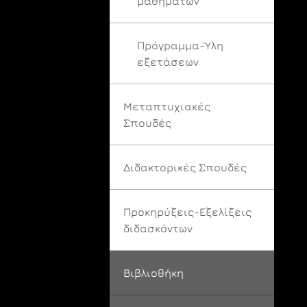
μαθημάτων
Πρόγραμμα-Ύλη
εξετάσεων
Μεταπτυχιακές
Σπουδές
Διδακτορικές Σπουδές
Προκηρύξεις-Εξελίξεις
διδασκόντων
Βιβλιοθήκη