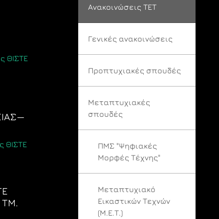
Ανακοινώσεις ΤΕΤ
Γενικές ανακοινώσεις
ς ΘΙΣΤΕ
Προπτυχιακές σπουδές
Μεταπτυχιακές
σπουδές
ΕΙΑΣ—
ς ΘΙΣΤΕ
ΠΜΣ "Ψηφιακές
Μορφές Τέχνης"
Μεταπτυχιακό
ΤΕ
Εικαστικών Τεχνών
 ΤΜ.
(Μ.Ε.Τ.)