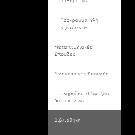
μαθημάτων
Πρόγραμμα-Ύλη
εξετάσεων
Μεταπτυχιακές
Σπουδές
Διδακτορικές Σπουδές
Προκηρύξεις-Εξελίξεις
διδασκόντων
Βιβλιοθήκη