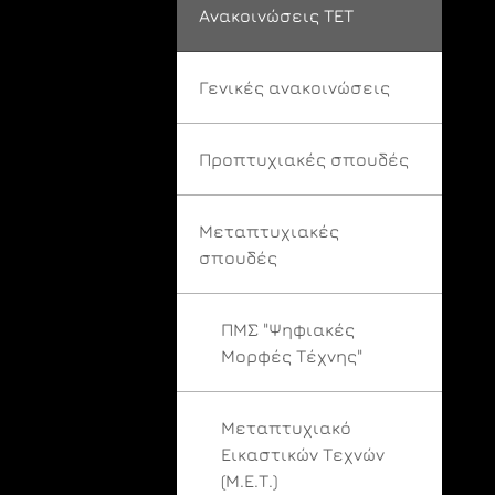
Ανακοινώσεις ΤΕΤ
Γενικές ανακοινώσεις
Προπτυχιακές σπουδές
Μεταπτυχιακές
σπουδές
ΠΜΣ "Ψηφιακές
Μορφές Τέχνης"
Μεταπτυχιακό
Εικαστικών Τεχνών
(Μ.Ε.Τ.)