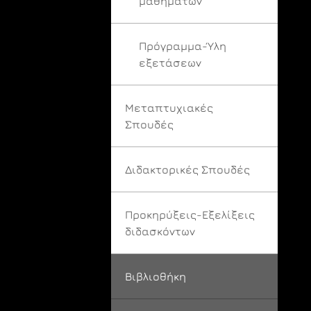
μαθημάτων
Πρόγραμμα-Ύλη
εξετάσεων
Μεταπτυχιακές
Σπουδές
Διδακτορικές Σπουδές
Προκηρύξεις-Εξελίξεις
διδασκόντων
Βιβλιοθήκη