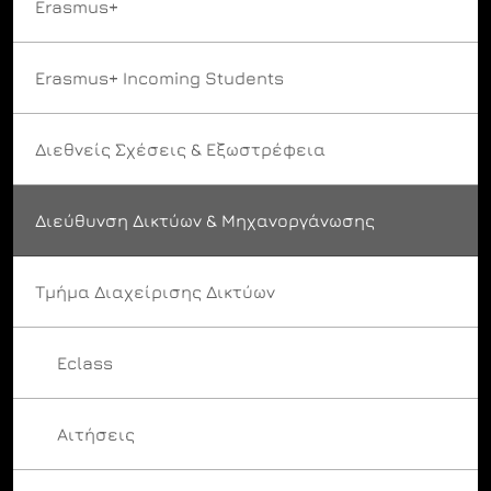
Erasmus+
Erasmus+ Incoming Students
Διεθνείς Σχέσεις & Εξωστρέφεια
Διεύθυνση Δικτύων & Μηχανοργάνωσης
Τμήμα Διαχείρισης Δικτύων
Eclass
Αιτήσεις