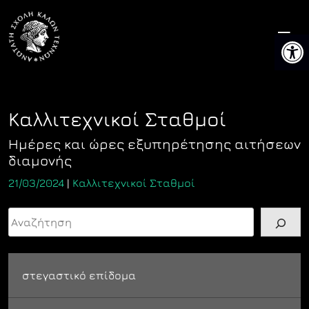
Skip
to
Ανοίξτ
content
Καλλιτεχνικοί Σταθμοί
Ημέρες και ώρες εξυπηρέτησης αιτήσεων
διαμονής
21/03/2024
|
Καλλιτεχνικοί Σταθμοί
Αναζήτηση
στεγαστικό επίδομα