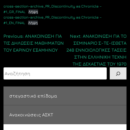
cross-section-archive_PR_Discontinuity as Chronicle –
#1_GR_FINAL
Λήψη
cross-section-archive_PR_Discontinuity as Chronicle –
#1_EN_FINAL
Λήψη
Πλοήγηση
Previous:
ΑΝΑΚΟΙΝΩΣΗ ΓΙΑ
Next:
ΑΝΑΚΟΙΝΩΣΗ ΓΙΑ ΤΟ
ΤΙΣ ΔΗΛΩΣΕΙΣ ΜΑΘΗΜΑΤΩΝ
ΣΕΜΙΝΑΡΙΟ Σ-ΤΕ-ΙΣΘΕΤΑ
άρθρων
ΤΟΥ ΕΑΡΙΝΟΥ ΕΞΑΜΗΝΟΥ
248 ΕΝΝΟΙΟΛΟΓΙΚΕΣ ΤΑΣΕΙΣ
ΣΤΗΝ ΕΛΛΗΝΙΚΗ ΤΕΧΝΗ
ΤΗΣ ΔΕΚΑΕΤΙΑΣ ΤΟΥ 1970
Αναζήτηση
στεγαστικό επίδομα
Ανακοινώσεις ΑΣΚΤ