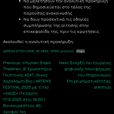
Να μελετήσουν την αναλυτική προκήρυξη
που δημοσιεύεται στο τέλος της
παρούσας ανακοίνωσης
Να δουν προσεκτικά τις οδηγίες
συμπλήρωσης της αίτησης στην
επικεφαλίδα της, πριν τις ερωτήσεις
Ακολουθεί η αναλυτική προκήρυξη:
ΔΩΡΕΑΝ ΣΙΤΙΣΗ 2026_26-ΝΕΕΣ_ΟΡΘΗ_protocol
Λήψη
Πλοήγηση
Previous:
«Human Sized
Next:
Έναρξη Λειτουργίας
Theatre», B’ Εργαστήριο
ψηφιακής πλατφόρμας
άρθρων
Γλυπτικής ΑΣΚΤ, Νίκος
του Μηχανισμού
Χαραλαμπίδης | ARTENS
Επιχειρηματικότητας
FESTIVAL 2025 με τίτλο
stArthub
«ΧΑΟΣ» |Τετάρτη
17.12.2025 στις 19:00 |
Βουκουρεστίου 40,
όροφος 1ος