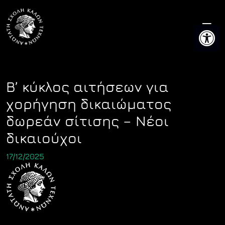
Skip
to
Ανοίξτε 
content
Β’ κύκλος αιτήσεων για
χορήγηση δικαιώματος
δωρεάν σίτισης – Νέοι
δικαιούχοι
17/12/2025