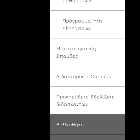
μαθημάτων
Πρόγραμμα-Ύλη
εξετάσεων
Μεταπτυχιακές
Σπουδές
Διδακτορικές Σπουδές
Προκηρύξεις-Εξελίξεις
διδασκόντων
Βιβλιοθήκη