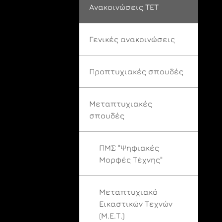
Ανακοινώσεις ΤΕΤ
Γενικές ανακοινώσεις
Προπτυχιακές σπουδές
Μεταπτυχιακές
σπουδές
ΠΜΣ "Ψηφιακές
Μορφές Τέχνης"
Μεταπτυχιακό
Εικαστικών Τεχνών
(Μ.Ε.Τ.)