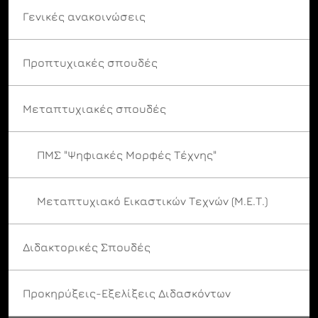
Γενικές ανακοινώσεις
Προπτυχιακές σπουδές
Μεταπτυχιακές σπουδές
ΠΜΣ "Ψηφιακές Μορφές Τέχνης"
Μεταπτυχιακό Εικαστικών Τεχνών (Μ.Ε.Τ.)
Διδακτορικές Σπουδές
Προκηρύξεις-Εξελίξεις Διδασκόντων