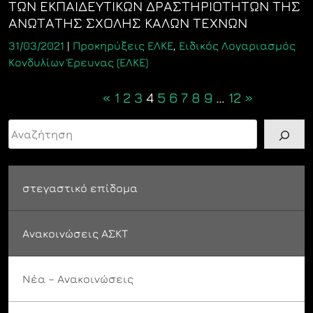
ΤΩΝ ΕΚΠΑΙΔΕΥΤΙΚΩΝ ΔΡΑΣΤΗΡΙΟΤΗΤΩΝ ΤΗΣ
ΑΝΩΤΑΤΗΣ ΣΧΟΛΗΣ ΚΑΛΩΝ ΤΕΧΝΩΝ
31/03/2021
|
Προκηρύξεις ΕΛΚΕ
,
Ειδικός Λογαριασμός
Κονδυλίων Έρευνας (ΕΛΚΕ)
Posts
«
1
2
3
4
5
6
7
8
9
…
12
»
navigation
Αναζήτηση
στεγαστικό επίδομα
Ανακοινώσεις ΑΣΚΤ
Νέα – Ανακοινώσεις