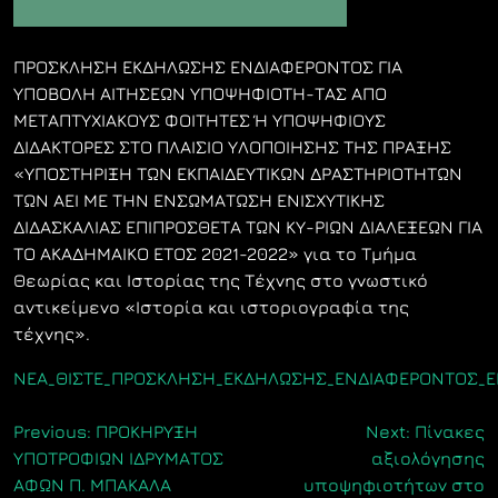
ΠΡΟΣΚΛΗΣΗ ΕΚΔΗΛΩΣΗΣ ΕΝΔΙΑΦΕΡΟΝΤΟΣ ΓΙΑ
ΥΠΟΒΟΛΗ ΑΙΤΗΣΕΩΝ ΥΠΟΨΗΦΙΟΤΗ-ΤΑΣ ΑΠΟ
ΜΕΤΑΠΤΥΧΙΑΚΟΥΣ ΦΟΙΤΗΤΕΣ Ή ΥΠΟΨΗΦΙΟΥΣ
ΔΙΔΑΚΤΟΡΕΣ ΣΤΟ ΠΛΑΙΣΙΟ ΥΛΟΠΟΙΗΣΗΣ ΤΗΣ ΠΡΑΞΗΣ
«ΥΠΟΣΤΗΡΙΞΗ ΤΩΝ ΕΚΠΑΙΔΕΥΤΙΚΩΝ ΔΡΑΣΤΗΡΙΟΤΗΤΩΝ
ΤΩΝ ΑΕΙ ΜΕ ΤΗΝ ΕΝΣΩΜΑΤΩΣΗ ΕΝΙΣΧΥΤΙΚΗΣ
ΔΙΔΑΣΚΑΛΙΑΣ ΕΠΙΠΡΟΣΘΕΤΑ ΤΩΝ ΚΥ-ΡΙΩΝ ΔΙΑΛΕΞΕΩΝ ΓΙΑ
ΤΟ ΑΚΑΔΗΜΑΙΚΟ ΕΤΟΣ 2021-2022» για το Τμήμα
Θεωρίας και Ιστορίας της Τέχνης στο γνωστικό
αντικείμενο «Ιστορία και ιστοριογραφία της
τέχνης».
ΝΕΑ_ΘΙΣΤΕ_ΠΡΟΣΚΛΗΣΗ_ΕΚΔΗΛΩΣΗΣ_ΕΝΔΙΑΦΕΡΟΝΤΟΣ_ΕΝ
Πλοήγηση
Previous:
ΠΡΟΚΗΡΥΞΗ
Next:
Πίνακες
ΥΠΟΤΡΟΦΙΩΝ ΙΔΡΥΜΑΤΟΣ
αξιολόγησης
άρθρων
ΑΦΩΝ Π. ΜΠΑΚΑΛΑ
υποψηφιοτήτων στο