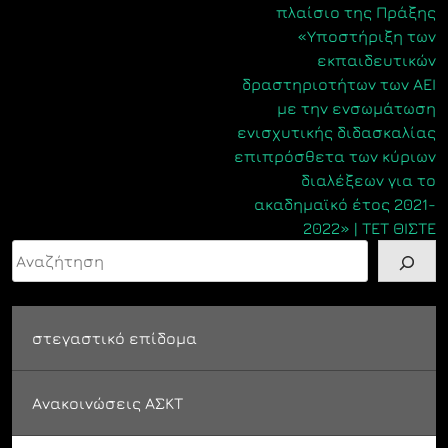
πλαίσιο της Πράξης
«Υποστήριξη των
εκπαιδευτικών
δραστηριοτήτων των ΑΕΙ
με την ενσωμάτωση
ενισχυτικής διδασκαλίας
επιπρόσθετα των κύριων
διαλέξεων για το
ακαδημαϊκό έτος 2021-
2022» | ΤΕΤ ΘΙΣΤΕ
Αναζήτηση
στεγαστικό επίδομα
Ανακοινώσεις ΑΣΚΤ