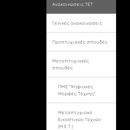
Ανακοινώσεις ΤΕΤ
Γενικές ανακοινώσεις
Προπτυχιακές σπουδές
Μεταπτυχιακές
σπουδές
ΠΜΣ "Ψηφιακές
Μορφές Τέχνης"
Μεταπτυχιακό
Εικαστικών Τεχνών
(Μ.Ε.Τ.)