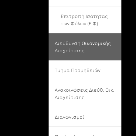
Επιτροπή Ισότητας
των Φύλων (ΕΙΦ)
Διεύθυνση Οικονομικής
Διαχείρισης
Τμήμα Προμηθειών
Ανακοινώσεις Διεύθ. Οικ.
Διαχείρισης
Διαγωνισμοί