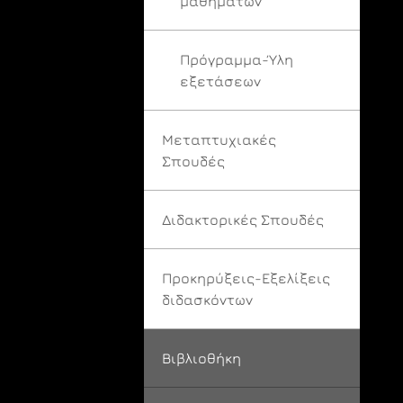
μαθημάτων
Πρόγραμμα-Ύλη
εξετάσεων
Μεταπτυχιακές
Σπουδές
Διδακτορικές Σπουδές
Προκηρύξεις-Εξελίξεις
διδασκόντων
Βιβλιοθήκη