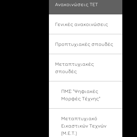
Ανακοινώσεις ΤΕΤ
Γενικές ανακοινώσεις
Προπτυχιακές σπουδές
Μεταπτυχιακές
σπουδές
ΠΜΣ "Ψηφιακές
Μορφές Τέχνης"
Μεταπτυχιακό
Εικαστικών Τεχνών
(Μ.Ε.Τ.)