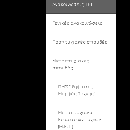
Ανακοινώσεις ΤΕΤ
Γενικές ανακοινώσεις
Προπτυχιακές σπουδές
Μεταπτυχιακές
σπουδές
ΠΜΣ "Ψηφιακές
Μορφές Τέχνης"
Μεταπτυχιακό
Εικαστικών Τεχνών
(Μ.Ε.Τ.)