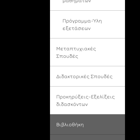
μαθημάτων
Πρόγραμμα-Ύλη
εξετάσεων
Μεταπτυχιακές
Σπουδές
Διδακτορικές Σπουδές
Προκηρύξεις-Εξελίξεις
διδασκόντων
Βιβλιοθήκη