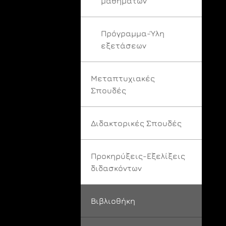
μαθημάτων
Πρόγραμμα-Ύλη
εξετάσεων
Μεταπτυχιακές
Σπουδές
Διδακτορικές Σπουδές
Προκηρύξεις-Εξελίξεις
διδασκόντων
Βιβλιοθήκη