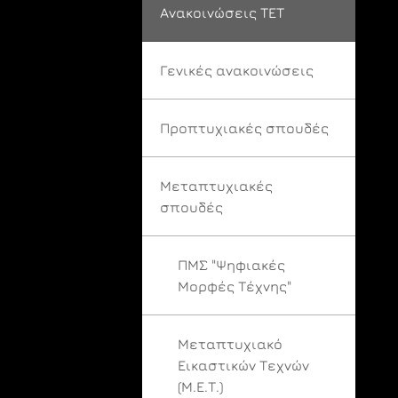
Ανακοινώσεις ΤΕΤ
Γενικές ανακοινώσεις
Προπτυχιακές σπουδές
Μεταπτυχιακές
σπουδές
ΠΜΣ "Ψηφιακές
Μορφές Τέχνης"
Μεταπτυχιακό
Εικαστικών Τεχνών
(Μ.Ε.Τ.)