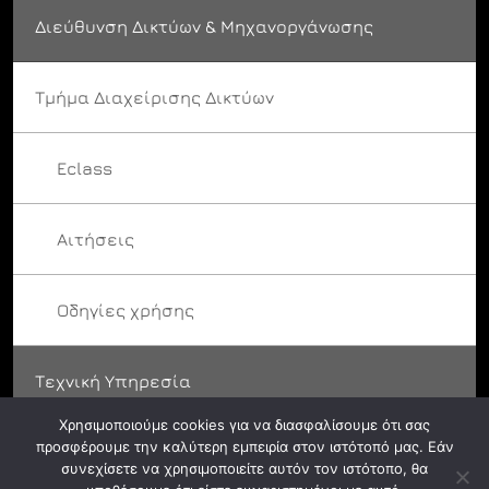
Διεύθυνση Δικτύων & Μηχανοργάνωσης
Τμήμα Διαχείρισης Δικτύων
Eclass
Αιτήσεις
Οδηγίες χρήσης
Τεχνική Υπηρεσία
Χρησιμοποιούμε cookies για να διασφαλίσουμε ότι σας
προσφέρουμε την καλύτερη εμπειρία στον ιστότοπό μας. Εάν
συνεχίσετε να χρησιμοποιείτε αυτόν τον ιστότοπο, θα