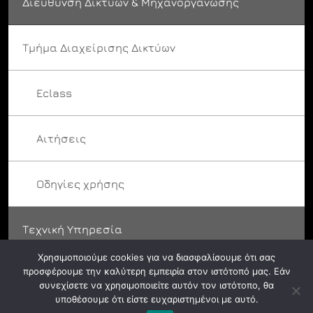
Διεύθυνση Δικτύων & Μηχανοργάνωσης
Τμήμα Διαχείρισης Δικτύων
Eclass
Αιτήσεις
Οδηγίες χρήσης
Τεχνική Υπηρεσία
Χρησιμοποιούμε cookies για να διασφαλίσουμε ότι σας
προσφέρουμε την καλύτερη εμπειρία στον ιστότοπό μας. Εάν
συνεχίσετε να χρησιμοποιείτε αυτόν τον ιστότοπο, θα
υποθέσουμε ότι είστε ευχαριστημένοι με αυτό.