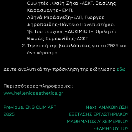
Ομιλητές :
Φαίη Ζήκα
-ΑΣΚΤ,
Βασίλης
Καρασμάνης
– ΕΜΠ,
Αθηνά Μιράσγεζη
-ΕΑΠ,
Γιώργος
Ξηροπαϊδης
-Πάντειο Πανεπιστήμιο.
1β. Του τεύχους «
ΔΟΚΙΜΙΟ Ι
». Ομιλητής
Θωμάς Συμεωνίδης
-ΑΣΚΤ
Την κοπή της
βασιλόπιτας
για το 2025 και
ένα κέρασμα
Δείτε αναλυτικά την πρόσκληση της εκδήλωσης
εδώ
Περισσότερες πληροφορίες :
www.hellenicaesthetics.gr
Πλοήγηση
Previous:
ENG CLIM’ART
Next:
ΑΝΑΚΟΙΝΩΣΗ
2025
ΕΞΕΤΑΣΗΣ ΕΡΓΑΣΤΗΡΙΑΚΟΥ
άρθρων
ΜΑΘΗΜΑΤΟΣ Α΄ ΧΕΙΜΕΡΙΝΟΥ
ΕΞΑΜΗΝΟΥ ΤΟΥ