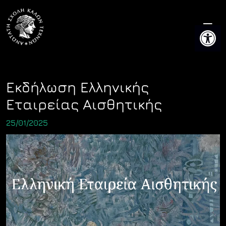
Skip
to
Ανοίξτε 
content
Εκδήλωση Ελληνικής
Εταιρείας Αισθητικής
25/01/2025