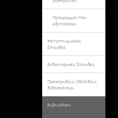
μαθημάτων
Πρόγραμμα-Ύλη
εξετάσεων
Μεταπτυχιακές
Σπουδές
Διδακτορικές Σπουδές
Προκηρύξεις-Εξελίξεις
διδασκόντων
Βιβλιοθήκη