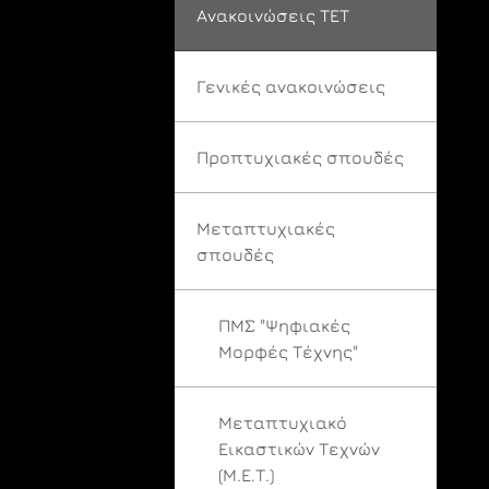
Ανακοινώσεις ΤΕΤ
Γενικές ανακοινώσεις
Προπτυχιακές σπουδές
Μεταπτυχιακές
σπουδές
ΠΜΣ "Ψηφιακές
Μορφές Τέχνης"
Μεταπτυχιακό
Εικαστικών Τεχνών
(Μ.Ε.Τ.)