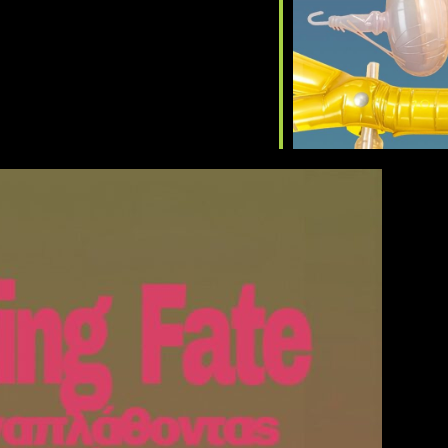
gle Calendar
iCalendar