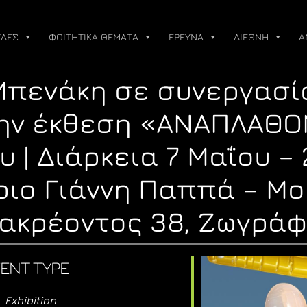
ΔΕΣ
ΦΟΙΤΗΤΙΚΑ ΘΕΜΑΤΑ
ΕΡΕΥΝΑ
ΔΙΕΘΝΗ
Α
Μπενάκη σε συνεργασία
ην έκθεση «ΑΝΑΠΛΑΘΟΝ
υ | Διάρκεια 7 Μαΐου 
ριο Γιάννη Παππά – Μ
ακρέοντος 38, Ζωγρά
ENT TYPE
Exhibition