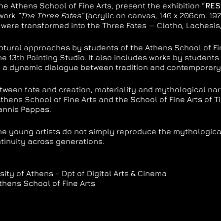
he Athens School of Fine Arts, present the exhibition
“RES
 work
“The Three Fates”
(acrylic on canvas, 140 x 206cm. 19
s were transformed into the Three Fates — Clotho, Lachesis
ptural approaches by students of the Athens School of Fi
he 13th Painting Studio. It also includes works by students
 a dynamic dialogue between tradition and contemporary a
etween fate and creation, materiality and mythological nar
hens School of Fine Arts and the School of Fine Arts of Ti
Yannis Pappas.
e young artists do not simply reproduce the mythological n
tinuity across generations.
sity of Athens – Dpt of Digital Arts & Cinema
thens School of Fine Arts