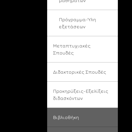
μαθημάτων
Πρόγραμμα-Ύλη
εξετάσεων
Μεταπτυχιακές
Σπουδές
Διδακτορικές Σπουδές
Προκηρύξεις-Εξελίξεις
διδασκόντων
Βιβλιοθήκη