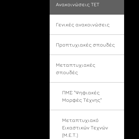
Ανακοινώσεις ΤΕΤ
Γενικές ανακοινώσεις
Προπτυχιακές σπουδές
Μεταπτυχιακές
σπουδές
ΠΜΣ "Ψηφιακές
Μορφές Τέχνης"
Μεταπτυχιακό
Εικαστικών Τεχνών
(Μ.Ε.Τ.)