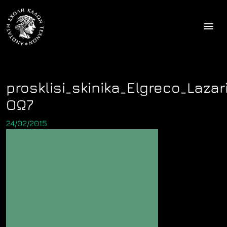
Skip
to
content
prosklisi_skinika_Elgreco_Laz
ΟΩ7
24/02/2015