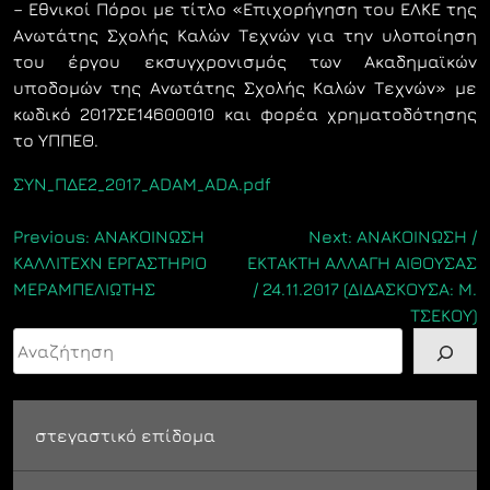
– Εθνικοί Πόροι με τίτλο «Επιχορήγηση του ΕΛΚΕ της
Ανωτάτης Σχολής Καλών Τεχνών για την υλοποίηση
του έργου εκσυγχρονισμός των Ακαδημαϊκών
υποδομών της Ανωτάτης Σχολής Καλών Τεχνών» με
κωδικό 2017ΣΕ14600010 και φορέα χρηματοδότησης
το ΥΠΠΕΘ.
ΣΥΝ_ΠΔΕ2_2017_ADAM_ADA.pdf
Πλοήγηση
Previous:
ΑΝΑΚΟΙΝΩΣΗ
Next:
ΑΝΑΚΟΙΝΩΣΗ /
ΚΑΛΛΙΤΕΧΝ ΕΡΓΑΣΤHΡIO
ΕΚΤΑΚΤΗ ΑΛΛΑΓΗ ΑΙΘΟΥΣΑΣ
άρθρων
ΜΕΡΑΜΠΕΛΙΩΤΗΣ
/ 24.11.2017 (ΔΙΔΑΣΚΟΥΣΑ: Μ.
ΤΣΕΚΟΥ)
Αναζήτηση
στεγαστικό επίδομα