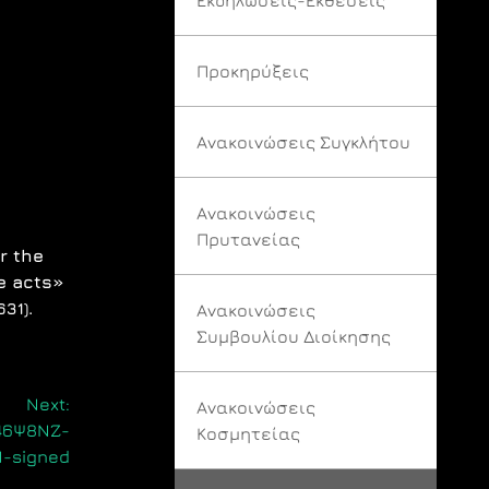
Προκηρύξεις
Ανακοινώσεις Συγκλήτου
Ανακοινώσεις
Πρυτανείας
r the
e acts»
.
631)
Ανακοινώσεις
Συμβουλίου Διοίκησης
Next:
Ανακοινώσεις
Ξ46Ψ8ΝΖ-
Κοσμητείας
Ν-signed