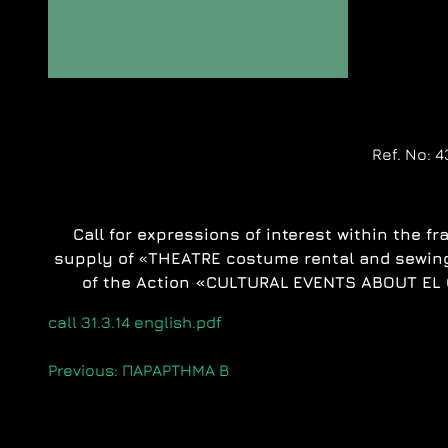
Ref. No: 4
Call for expressions of interest within the f
supply of
«
THEATRE costume rental and sewing
of the Action
«
CULTURAL
EVENTS
ABOUT
EL
call 31.3.14 english.pdf
Πλοήγηση
Previous:
ΠΑΡΑΡΤΗΜΑ Β
άρθρων