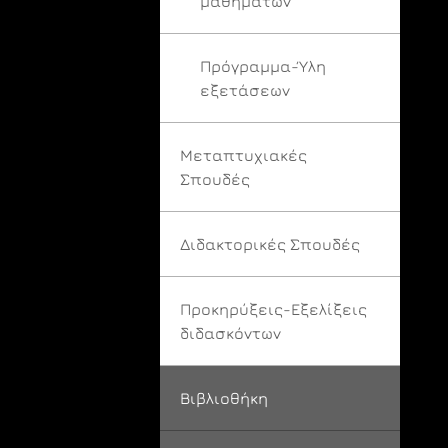
μαθημάτων
Πρόγραμμα-Ύλη
εξετάσεων
Μεταπτυχιακές
Σπουδές
Διδακτορικές Σπουδές
Προκηρύξεις-Εξελίξεις
διδασκόντων
Βιβλιοθήκη