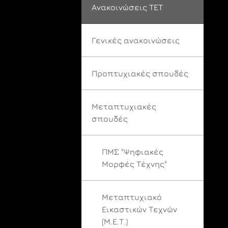
Ανακοινώσεις ΤΕΤ
Γενικές ανακοινώσεις
Προπτυχιακές σπουδές
Μεταπτυχιακές
σπουδές
ΠΜΣ "Ψηφιακές
Μορφές Τέχνης"
Μεταπτυχιακό
Εικαστικών Τεχνών
(Μ.Ε.Τ.)