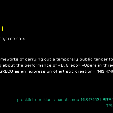
33/21.03.2014
rameworks of carrying out a temporary public tender fo
 about the performance of «El Greco» -Opera in thre
 GRECO
as an
expression of artistic creation»
(MIS 474
prosklisi_enoikiasis_exoplismou_MIS474631_ΒΙΞ
ΤΡ