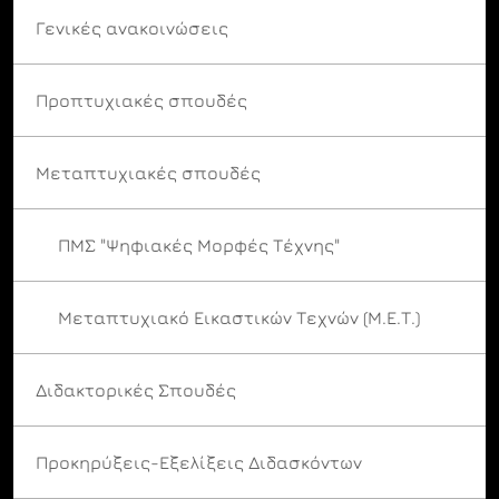
Γενικές ανακοινώσεις
Προπτυχιακές σπουδές
Μεταπτυχιακές σπουδές
ΠΜΣ "Ψηφιακές Μορφές Τέχνης"
Μεταπτυχιακό Εικαστικών Τεχνών (Μ.Ε.Τ.)
Διδακτορικές Σπουδές
Προκηρύξεις-Εξελίξεις Διδασκόντων