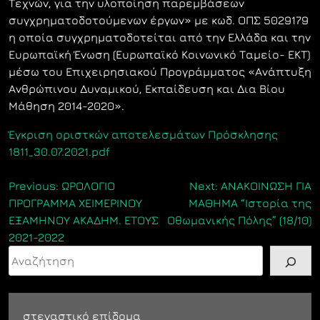
Τεχνών, για την υλοποίηση παρεμβάσεων
συγχρηματοδοτούμενων έργων» με κωδ. ΟΠΣ 5029179
η οποία συγχρηματοδοτείται από την Ελλάδα και την
Ευρωπαϊκή Ένωση (Ευρωπαϊκό Κοινωνικό Ταμείο- ΕΚΤ)
μέσω του Επιχειρησιακού Προγράμματος «Ανάπτυξη
Ανθρώπινου Δυναμικού, Εκπαίδευση και Δια Βίου
Μάθηση 2014-2020».
Έγκριση οριστκών αποτελεσμάτων Πρόσκλησης
1811_30.07.2021.pdf
Πλοήγηση
Previous:
ΩΡΟΛΟΓΙΟ
Next:
ANAKOINΩΣΗ ΓΙΑ
ΠΡΟΓΡΑΜΜΑ ΧΕΙΜΕΡΙΝΟΥ
ΜΑΘΗΜΑ “Ιστορία της
άρθρων
ΕΞΑΜΗΝΟΥ ΑΚΑΔΗΜ. ΕΤΟΥΣ
Οθωμανικής Πόλης” (18/10)
2021-2022
Αναζήτηση
στεγαστικό επίδομα