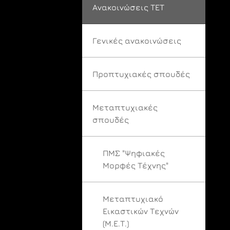
Ανακοινώσεις ΤΕΤ
Γενικές ανακοινώσεις
Προπτυχιακές σπουδές
Μεταπτυχιακές
σπουδές
ΠΜΣ "Ψηφιακές
Μορφές Τέχνης"
Μεταπτυχιακό
Εικαστικών Τεχνών
(Μ.Ε.Τ.)