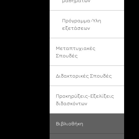
μαθημάτων
Πρόγραμμα-Ύλη
εξετάσεων
Μεταπτυχιακές
Σπουδές
Διδακτορικές Σπουδές
Προκηρύξεις-Εξελίξεις
διδασκόντων
Βιβλιοθήκη