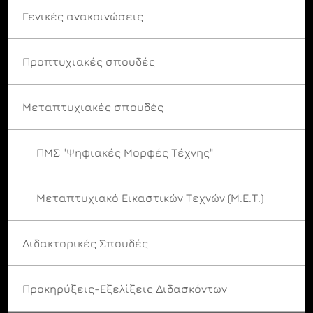
Γενικές ανακοινώσεις
Προπτυχιακές σπουδές
Μεταπτυχιακές σπουδές
ΠΜΣ "Ψηφιακές Μορφές Τέχνης"
Μεταπτυχιακό Εικαστικών Τεχνών (Μ.Ε.Τ.)
Διδακτορικές Σπουδές
Προκηρύξεις-Εξελίξεις Διδασκόντων