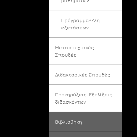
μαθημάτων
Πρόγραμμα-Ύλη
εξετάσεων
Μεταπτυχιακές
Σπουδές
Διδακτορικές Σπουδές
Προκηρύξεις-Εξελίξεις
διδασκόντων
Βιβλιοθήκη