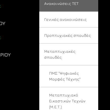
Ανακοινώσεις ΤΕΤ
ς
Γενικές ανακοινώσεις
ΟΥ
Προπτυχιακές σπουδές
ς
Μεταπτυχιακές
ΡΙΟΥ
σπουδές
ΠΜΣ "Ψηφιακές
Μορφές Τέχνης"
Μεταπτυχιακό
Εικαστικών Τεχνών
(Μ.Ε.Τ.)