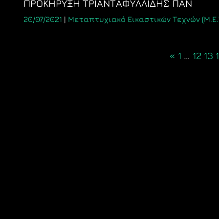
ΠΡΟΚΗΡΥΞΗ ΤΡΙΑΝΤΑΦΥΛΛΙΔΗΣ ΠΑΝ
20/07/2021
|
Μεταπτυχιακό Εικαστικών Τεχνών (Μ.Ε.Τ
Posts
«
1
…
12
13
navigation