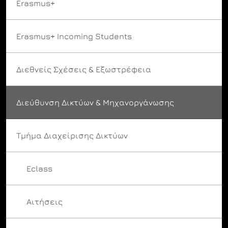
Erasmus+
Erasmus+ Incoming Students
Διεθνείς Σχέσεις & Εξωστρέφεια
Διεύθυνση Δικτύων & Μηχανοργάνωσης
Τμήμα Διαχείρισης Δικτύων
Eclass
Αιτήσεις