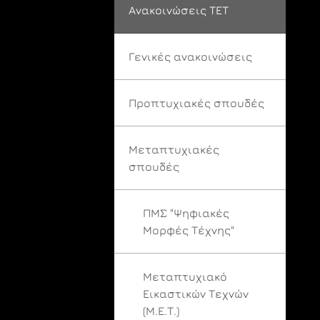
Ανακοινώσεις ΤΕΤ
Γενικές ανακοινώσεις
Προπτυχιακές σπουδές
Μεταπτυχιακές
σπουδές
ΠΜΣ "Ψηφιακές
Μορφές Τέχνης"
Μεταπτυχιακό
Εικαστικών Τεχνών
(Μ.Ε.Τ.)