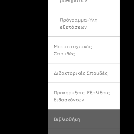
μαθημάτων
Πρόγραμμα-Ύλη
εξετάσεων
Μεταπτυχιακές
Σπουδές
Διδακτορικές Σπουδές
Προκηρύξεις-Εξελίξεις
διδασκόντων
Βιβλιοθήκη