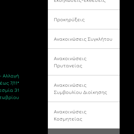
Προκηρύξεις
Ανακοινώσεις Συγκλήτου
Ανακοινώσεις
Πρυτανείας
– Αλλαγή
ως 7/11*
Ανακοινώσεις
εσμία 31
Συμβουλίου Διοίκησης
τωβρίου
Ανακοινώσεις
Κοσμητείας