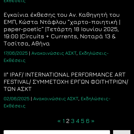
Εκθέσεις
Εγκαίνια έκθεσης του Αν. Καθηγητή του
ΕΜΠ, Κώστα Ντάφλου “χαρτο-ποιητική |
paper-poetic” |Τετάρτη 18 Ιουνίου 2025,
19:00 |Circuits + Currents, Νοταρά 13 &
Τοσίτσα, Αθήνα
17/06/2025
|
Ανακοινώσεις ΑΣΚΤ
,
Εκδηλώσεις-
Εκθέσεις
II° IPAF/ INTERNATIONAL PERFORMANCE ART
FESTIVAL/ ΣΥΜΜΕΤΟΧΗ ΕΡΓΩΝ ΦΟΙΤΗΤΡΙΩΝ/
ΤΩΝ ΑΣΚΤ
02/06/2025
|
Ανακοινώσεις ΑΣΚΤ
,
Εκδηλώσεις-
Εκθέσεις
Posts
«
1
2
3
4
5
6
»
navigation
Αναζήτηση