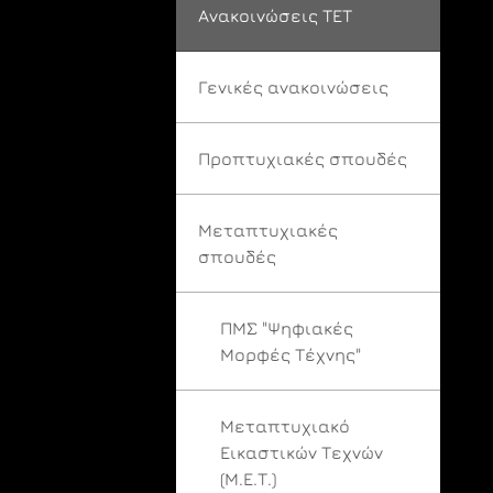
Ανακοινώσεις ΤΕΤ
Γενικές ανακοινώσεις
Προπτυχιακές σπουδές
Μεταπτυχιακές
σπουδές
ΠΜΣ "Ψηφιακές
Μορφές Τέχνης"
Μεταπτυχιακό
Εικαστικών Τεχνών
(Μ.Ε.Τ.)