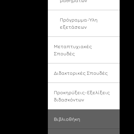
μαθημάτων
Πρόγραμμα-Ύλη
εξετάσεων
Μεταπτυχιακές
Σπουδές
Διδακτορικές Σπουδές
Προκηρύξεις-Εξελίξεις
διδασκόντων
Βιβλιοθήκη