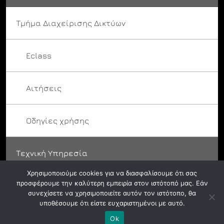
Τμήμα Διαχείρισης Δικτύων
Eclass
Αιτήσεις
Οδηγίες χρήσης
Τεχνική Υπηρεσία
Χρησιμοποιούμε cookies για να διασφαλίσουμε ότι σας
προσφέρουμε την καλύτερη εμπειρία στον ιστότοπό μας. Εάν
συνεχίσετε να χρησιμοποιείτε αυτόν τον ιστότοπο, θα
υποθέσουμε ότι είστε ευχαριστημένοι με αυτό.
© ASFA 2024. All rights reserved.
Ok