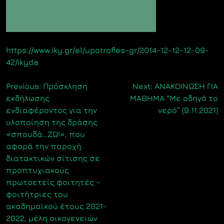
https://www.iky.gr/el/upotrofies-gr/2014-12-12-12-09-
42/ikyda
Πλοήγηση
Previous:
Πρόσκληση
Next:
ΑΝΑΚΟΙΝΩΣΗ ΓΙΑ
εκδήλωσης
ΜΑΘΗΜΑ “Με οδηγό το
άρθρων
ενδιαφέροντος για την
νερό” (9.11.2021)
υλοποίηση της δράσης
«σπουδά…ΖΩ!», που
αφορά την παροχή
διατακτικών σίτισης σε
προπτυχιακούς
πρωτοετείς φοιτητές –
φοιτήτριες του
ακαδημαϊκού έτους 2021-
2022, μέλη οικογενειών