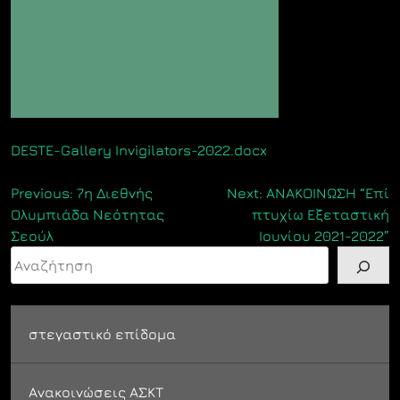
DESTE-Gallery Invigilators-2022.docx
Πλοήγηση
Previous:
7η Διεθνής
Next:
ΑΝΑΚΟΙΝΩΣΗ “Επί
Ολυμπιάδα Νεότητας
πτυχίω Εξεταστική
άρθρων
Σεούλ
Iουνίου 2021-2022”
Αναζήτηση
στεγαστικό επίδομα
Ανακοινώσεις ΑΣΚΤ