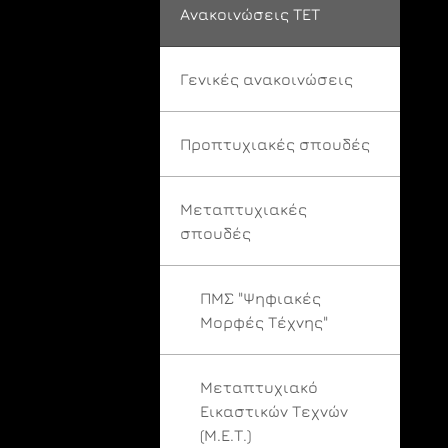
Ανακοινώσεις ΤΕΤ
Γενικές ανακοινώσεις
Προπτυχιακές σπουδές
Μεταπτυχιακές
σπουδές
ΠΜΣ "Ψηφιακές
Μορφές Τέχνης"
Μεταπτυχιακό
Εικαστικών Τεχνών
(Μ.Ε.Τ.)