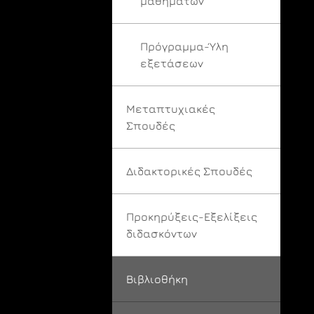
μαθημάτων
Πρόγραμμα-Ύλη
εξετάσεων
Μεταπτυχιακές
Σπουδές
Διδακτορικές Σπουδές
Προκηρύξεις-Εξελίξεις
διδασκόντων
Βιβλιοθήκη