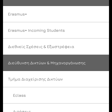
Erasmus+
Erasmus+ Incoming Students
Διεθνείς Σχέσεις & Εξωστρέφεια
Διεύθυνση Δικτύων & Μηχανοργάνωσης
Τμήμα Διαχείρισης Δικτύων
Eclass
Αιτήσεις