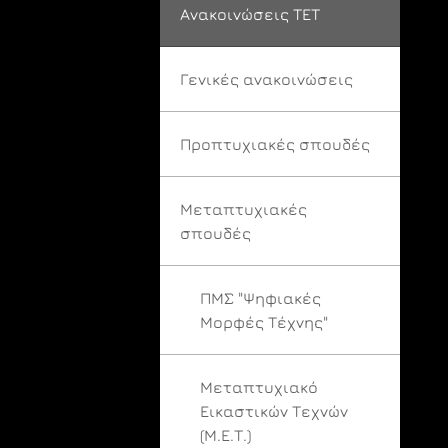
Ανακοινώσεις ΤΕΤ
Γενικές ανακοινώσεις
Προπτυχιακές σπουδές
Μεταπτυχιακές
σπουδές
ΠΜΣ "Ψηφιακές
Μορφές Τέχνης"
Μεταπτυχιακό
Εικαστικών Τεχνών
(Μ.Ε.Τ.)