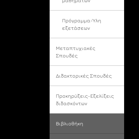
μαθημάτων
Πρόγραμμα-Ύλη
εξετάσεων
Μεταπτυχιακές
Σπουδές
Διδακτορικές Σπουδές
Προκηρύξεις-Εξελίξεις
διδασκόντων
Βιβλιοθήκη