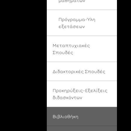
μαθημάτων
Πρόγραμμα-Ύλη
εξετάσεων
Μεταπτυχιακές
Σπουδές
Διδακτορικές Σπουδές
Προκηρύξεις-Εξελίξεις
διδασκόντων
Βιβλιοθήκη