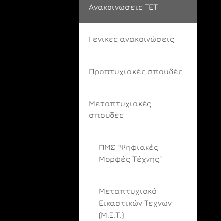
Ανακοινώσεις ΤΕΤ
Γενικές ανακοινώσεις
Προπτυχιακές σπουδές
Μεταπτυχιακές
σπουδές
ΠΜΣ "Ψηφιακές
Μορφές Τέχνης"
Μεταπτυχιακό
Εικαστικών Τεχνών
(Μ.Ε.Τ.)