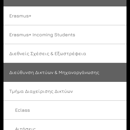
Erasmus+
Erasmus+ Incoming Students
Διεθνείς Σχέσεις & Εξωστρέφεια
Διεύθυνση Δικτύων & Μηχανοργάνωσης
Τμήμα Διαχείρισης Δικτύων
Eclass
Αιτήσεις